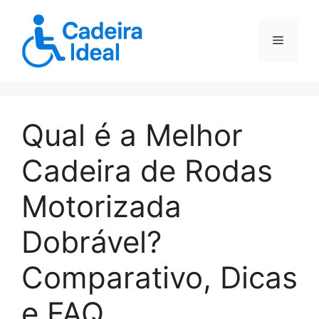
Pular
para
Menu
o
conteúdo
Qual é a Melhor
Cadeira de Rodas
Motorizada
Dobrável?
Comparativo, Dicas
e FAQ