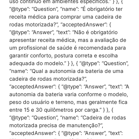
uso contínuo em ambientes específicos.” } }, {
“@type”: “Question”, “name”: “É obrigatório ter
receita médica para comprar uma cadeira de
rodas motorizada?”, “acceptedAnswer”: {
“@type”: “Answer”, “text”: “Não é obrigatório
apresentar receita médica, mas a avaliação de
um profissional de saúde é recomendada para
garantir conforto, postura correta e escolha
adequada do modelo.” } }, { “@type”: “Question”,
“name”: “Qual a autonomia da bateria de uma
cadeira de rodas motorizada?”,
“acceptedAnswer”: { “@type”: “Answer”, “text”: “A
autonomia da bateria varia conforme o modelo,
peso do usuário e terreno, mas geralmente fica
entre 15 e 30 quilômetros por carga.” } }, {
“@type”: “Question”, “name”: “Cadeira de rodas
motorizada precisa de manutenção?”,
“acceptedAnswer”: { “@type”: “Answer”, “text”: