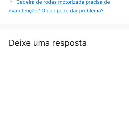
Cadeira de rodas motorizada precisa de
manutenção? O que pode dar problema?
Deixe uma resposta
A
l
t
e
r
n
a
t
i
v