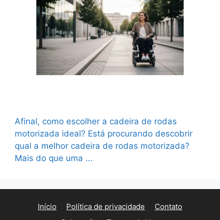
Qual a melhor cadeira de rodas motorizada?
Guia completo para escolher com segurança
Afinal, como escolher a cadeira de rodas
motorizada ideal? Está procurando descobrir
qual a melhor cadeira de rodas motorizada?
Mais do que uma ...
Ler mais
Início
Política de privacidade
Contato