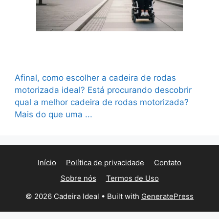
Qual a melhor cadeira de rodas motorizada?
Guia completo para escolher com segurança
Afinal, como escolher a cadeira de rodas
motorizada ideal? Está procurando descobrir
qual a melhor cadeira de rodas motorizada?
Mais do que uma ...
Ler mais
Início
Política de privacidade
Contato
Sobre nós
Termos de Uso
© 2026 Cadeira Ideal
• Built with
GeneratePress